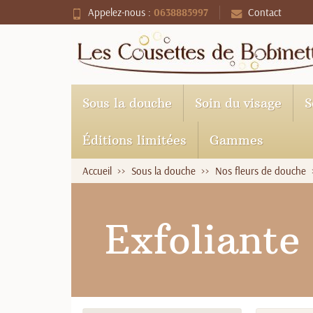
Appelez-nous :
0638885997
Contact
Sous la douche
Soin du visage
S
Éditions limitées
Gammes
Accueil
Sous la douche
Nos fleurs de douche
Exfoliante