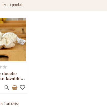
Il y a 1 produit.
e douche
nte lavable
 coton BIO
favorite_border
de 1 article(s)