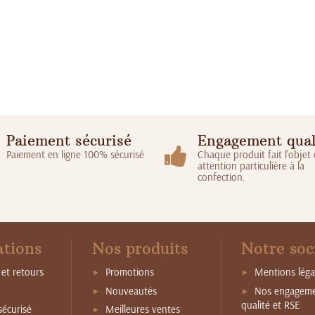
Paiement sécurisé
Engagement qual
Paiement en ligne 100% sécurisé
Chaque produit fait l'objet
attention particulière à la
confection.
ations
Nos produits
Notre soc
 et retours
Promotions
Mentions léga
Nouveautés
Nos engagem
qualité et RSE
sécurisé
Meilleures ventes