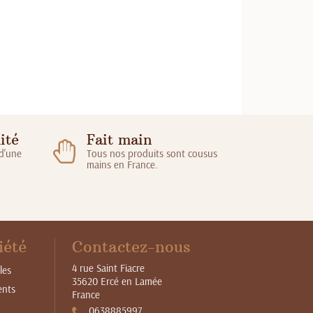
ité
Fait main
 d'une
Tous nos produits sont cousus
mains en France.
iété
Contactez-nous
4 rue Saint Fiacre
les
35620 Ercé en Lamée
ents
France
0638885997