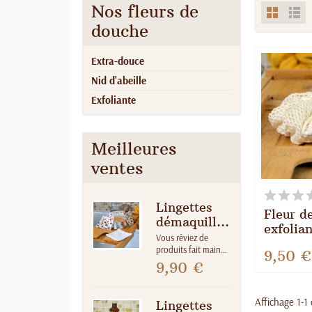
Nos fleurs de
douche
Extra-douce
Nid d'abeille
Exfoliante
Meilleures
ventes
Lingettes
Fleur d
démaquillantes
exfolia
lavables
Vous rêviez de
en filet
Écru Fauve
produits fait main
9,50 €
avec les
– Lot de 7
9,90 €
indispensables pour
votre démaquillage
et/ou soin du visage
Affichage 1-1 
Lingettes
tout en vous