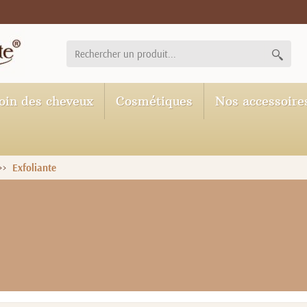
oin des cheveux
Cosmétiques
Nos accessoire
Exfoliante