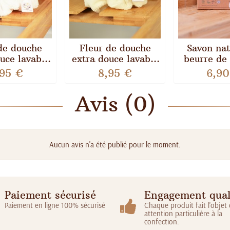
de douche
Fleur de douche
Savon nat
uce lavable
extra douce lavable
beurre de 
ro éponge
en micro éponge
Comme 
,95 €
8,95 €
6,90
ou Blanc
bambou Écru
Avis (0)
Aucun avis n'a été publié pour le moment.
Paiement sécurisé
Engagement qual
Paiement en ligne 100% sécurisé
Chaque produit fait l'objet
attention particulière à la
confection.