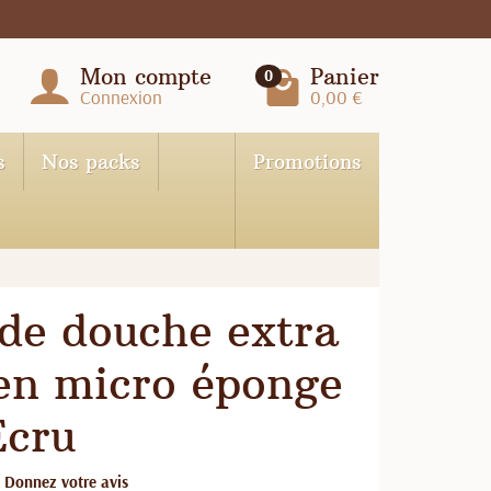
Mon compte
Panier
0
Connexion
0,00 €
s
Nos packs
Promotions
 de douche extra
 en micro éponge
Écru
Donnez votre avis