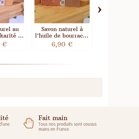
›
urel au
Savon naturel à
Savon natur
karité -
l'huile de bourrache
l'huile de ba
Avant
- Comme Avant
laurier - C
 €
6,90 €
6,90 €
Avant
ité
Fait main
 d'une
Tous nos produits sont cousus
mains en France.