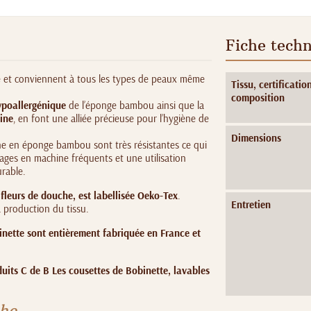
Fiche tech
 et conviennent à tous les types de peaux même
Tissu, certification
composition
ypoallergénique
de l’éponge bambou ainsi que la
ine
, en font une alliée précieuse pour l’hygiène de
Dimensions
che en éponge bambou sont très résistantes ce qui
ages en machine fréquents et une utilisation
rable.
fleurs de douche, est labellisée Oeko-Tex
.
Entretien
a production du tissu.
inette sont entièrement fabriquée en France et
uits C de B Les cousettes de Bobinette, lavables
che