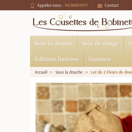
Appelez-nous :
0638885997
Contact
Sous la douche
Soin du visage
S
Éditions limitées
Gammes
Accueil
Sous la douche
Lot de 2 Fleurs de do