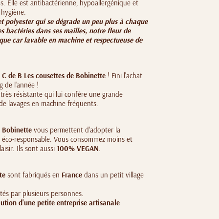
 Elle est antibactérienne, hypoallergénique et
e hygiène.
et polyester qui se dégrade un peu plus à chaque
es bactéries dans ses mailles, notre fleur de
que car lavable en machine et respectueuse de
e
C de B Les cousettes de Bobinette
! Fini l'achat
g de l'année !
rès résistante qui lui confère une grande
 de lavages en machine fréquents.
e Bobinette
vous permettent d'adopter la
te éco-responsable. Vous consommez moins et
isir. Ils sont aussi
100% VEGAN
.
te
sont fabriqués en
France
dans un petit village
stés par plusieurs personnes.
ution d'une petite entreprise artisanale