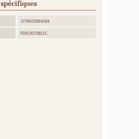
spécifiques
3770033064184
FDD2023BLEC