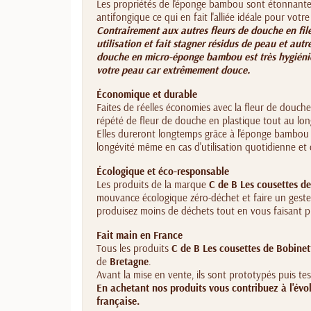
Les propriétés de l'éponge bambou sont étonnantes.
antifongique ce qui en fait l'alliée idéale pour votr
Contrairement aux autres fleurs de douche en fil
utilisation et fait stagner résidus de peau et autr
douche en micro-éponge bambou est très hygiéni
votre peau car extrêmement douce.
Économique et durable
Faites de réelles économies avec la fleur de douch
répété de fleur de douche en plastique tout au lon
Elles dureront longtemps grâce à l'éponge bambou t
longévité même en cas d'utilisation quotidienne et
Écologique et éco-responsable
Les produits de la marque
C de B Les cousettes d
mouvance écologique zéro-déchet et faire un ges
produisez moins de déchets tout en vous faisant pla
Fait main en France
Tous les produits
C de B Les cousettes de Bobinet
de
Bretagne
.
Avant la mise en vente, ils sont prototypés puis te
En achetant nos produits vous contribuez à l'évol
française.