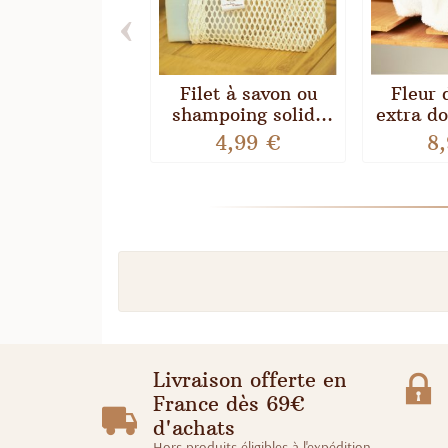
‹
Filet à savon ou
Fleur 
shampoing solide
extra do
en Coton BIO
en mic
4,99 €
8
bamb
Livraison offerte en
France dès 69€
d'achats
Hors produits éligibles à l'expédition