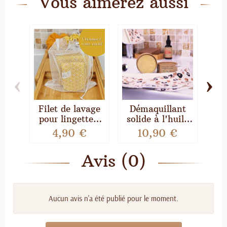
Vous aimerez aussi
‹
›
Filet de lavage
Démaquillant
S
pour lingettes,
solide à l'huile
serviette visage,
de Jojoba -
Co
4,90 €
10,90 €
bandeau make-
Comme Avant
up
Avis (0)
Aucun avis n'a été publié pour le moment.