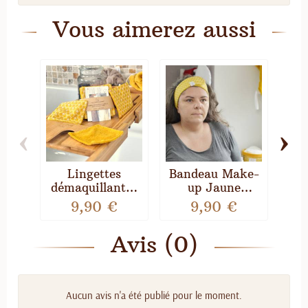
Vous aimerez aussi
‹
›
Lingettes
Bandeau Make-
Fi
démaquillantes
up Jaune
po
lavables Jaune
curcuma Riad
ser
9,90 €
9,90 €
curcuma Riad –
ba
Lot de 7
Avis (0)
Aucun avis n'a été publié pour le moment.