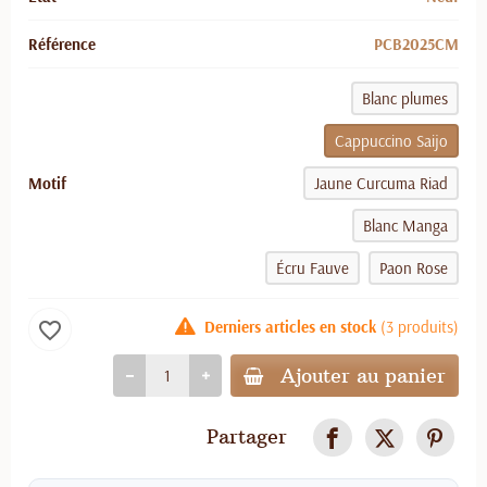
Référence
PCB2025CM
Blanc plumes
Cappuccino Saijo
Motif
Jaune Curcuma Riad
Blanc Manga
Écru Fauve
Paon Rose
Derniers articles en stock
(3 produits)
favorite_border
Ajouter au panier
Partager