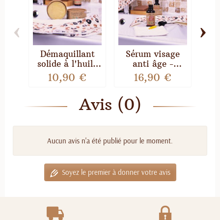
‹
›
Démaquillant
Sérum visage
S
solide à l'huile
anti âge -
de Jojoba -
Comme Avant
H
10,90 €
16,90 €
Comme Avant
Co
Avis (0)
Aucun avis n'a été publié pour le moment.
Soyez le premier à donner votre avis