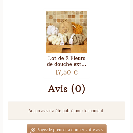
Lot de 2 Fleurs
de douche extra
douce lavables
17,50 €
en micro éponge
bambou Écru
Avis (0)
Cappuccino
Aucun avis n'a été publié pour le moment.
Soyez le premier à donner votre avis